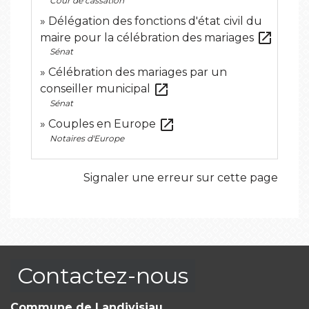
Cour de cassation
Délégation des fonctions d'état civil du
open_in_new
maire pour la célébration des mariages
Sénat
Célébration des mariages par un
open_in_new
conseiller municipal
Sénat
open_in_new
Couples en Europe
Notaires d'Europe
Signaler une erreur sur cette page
Contactez-nous
Commune de Landivisiau