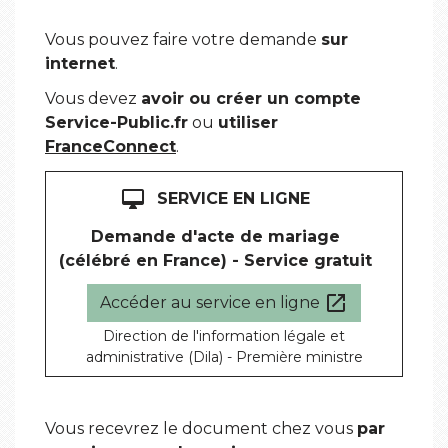
Vous pouvez faire votre demande
sur
internet
.
Vous devez
avoir ou créer un compte
Service-Public.fr
ou
utiliser
FranceConnect
.
desktop_mac
SERVICE EN LIGNE
Demande d'acte de mariage
(célébré en France) - Service gratuit
open_in_new
Accéder au service en ligne
Direction de l'information légale et
administrative (Dila) - Première ministre
Vous recevrez le document chez vous
par