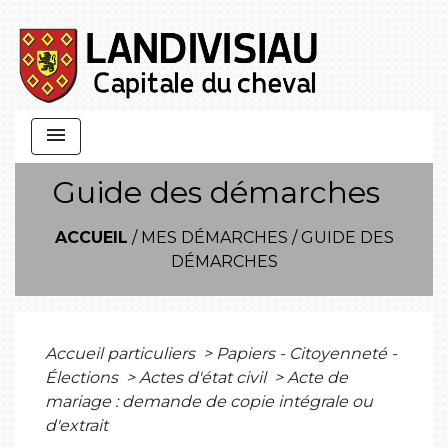
menu
Guide des démarches
ACCUEIL
/
MES DÉMARCHES
/
GUIDE DES
DÉMARCHES
Accueil particuliers
>
Papiers - Citoyenneté -
Élections
>
Actes d'état civil
>
Acte de
mariage : demande de copie intégrale ou
d'extrait