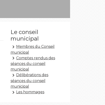
Le conseil
municipal
keyboard_arrow_right
Membres du Conseil
municipal
keyboard_arrow_right
Comptes rendus des
séances du conseil
municipal
keyboard_arrow_right
Délibérations des
séances du conseil
municipal
keyboard_arrow_right
Les hommages