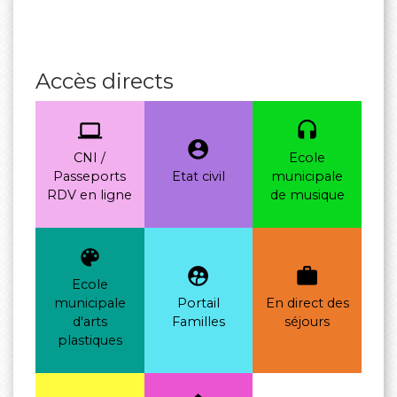
Accès directs
computer
headset
account_circle
CNI /
Ecole
Passeports
Etat civil
municipale
RDV en ligne
de musique
color_lens
supervised_user_circle
work
Ecole
municipale
Portail
En direct des
d'arts
Familles
séjours
plastiques