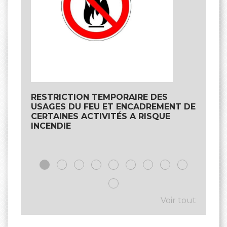
RESTRICTION TEMPORAIRE DES
Fête
USAGES DU FEU ET ENCADREMENT DE
Kele
CERTAINES ACTIVITÉS A RISQUE
les 
INCENDIE
entr
Voir tout