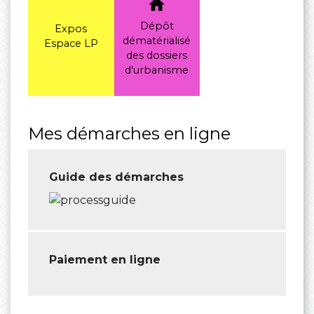
home
Dépôt
Expos
dématérialisé
Espace LP
des dossiers
d'urbanisme
Mes démarches en ligne
Guide des démarches
Paiement en ligne