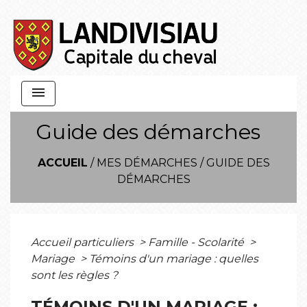
menu
Guide des démarches
ACCUEIL
/
MES DÉMARCHES
/
GUIDE DES
DÉMARCHES
Accueil particuliers
>
Famille - Scolarité
>
Mariage
>
Témoins d'un mariage : quelles
sont les règles ?
TÉMOINS D'UN MARIAGE :