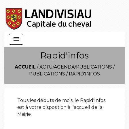
menu
Rapid'infos
ACCUEIL
/
ACTU/AGENDA/PUBLICATIONS
/
PUBLICATIONS
/
RAPID'INFOS
Tous les débuts de mois, le Rapid'Infos
est à votre disposition à l'accueil de la
Mairie.