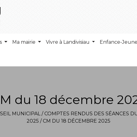
ns
Ma mairie
Vivre à Landivisiau
Enfance-Jeun
M du 18 décembre 20
SEIL MUNICIPAL
/
COMPTES RENDUS DES SÉANCES DU
2025
/
CM DU 18 DÉCEMBRE 2025