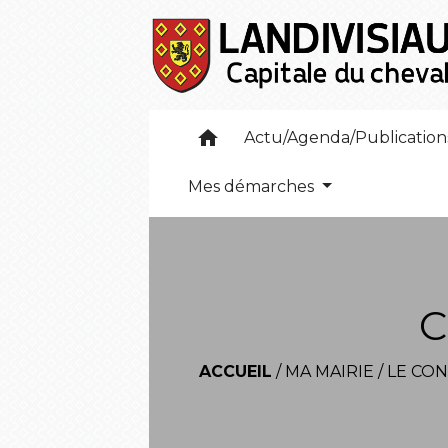
home
Actu/Agenda/Publicatio
Mes démarches
C
ACCUEIL
/
MA MAIRIE
/
LE CON