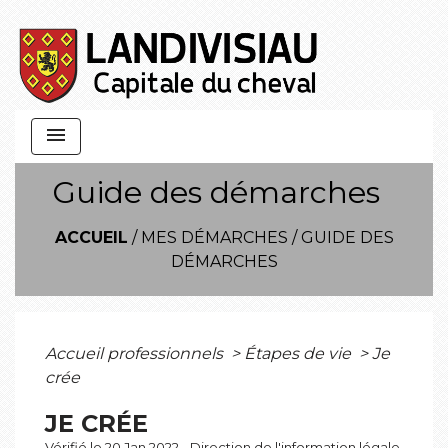
menu
Guide des démarches
ACCUEIL
/
MES DÉMARCHES
/
GUIDE DES
DÉMARCHES
Accueil professionnels
>
Étapes de vie
>
Je
crée
JE CRÉE
Vérifié le 20 Jan 2022 - Direction de l'information légale