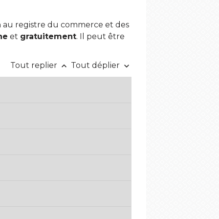
on au registre du commerce et des
ne
et
gratuitement
. Il peut être
Tout replier
Tout déplier
keyboard_arrow_up
keyboard_arrow_down