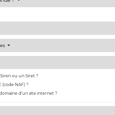
mande ?
res
iren ou un Siret ?
E (code NAF) ?
omaine d'un site internet ?