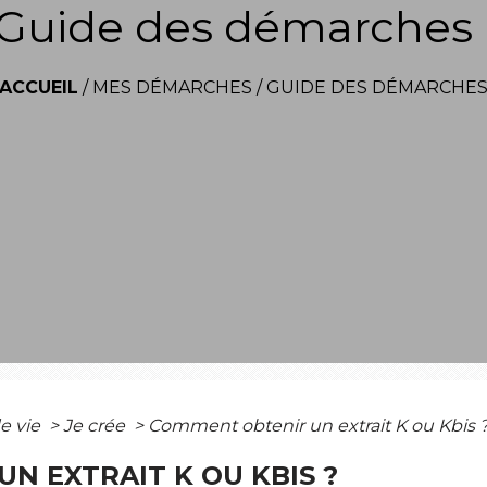
Guide des démarches
ACCUEIL
/
MES DÉMARCHES
/
GUIDE DES DÉMARCHE
e vie
>
Je crée
>
Comment obtenir un extrait K ou Kbis 
N EXTRAIT K OU KBIS ?