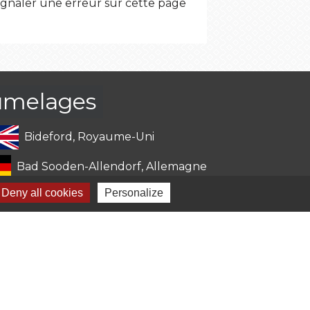
ignaler une erreur sur cette page
umelages
Bideford, Royaume-Uni
Bad Sooden-Allendorf, Allemagne
Deny all cookies
Personalize
-
Gestion des cookies