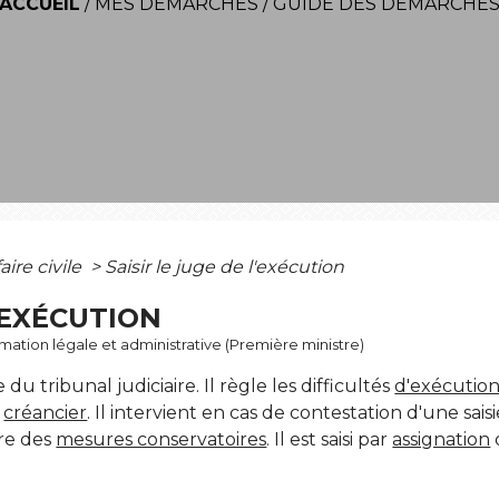
ACCUEIL
/
MES DÉMARCHES
/
GUIDE DES DÉMARCHE
faire civile
>
Saisir le juge de l'exécution
L'EXÉCUTION
ormation légale et administrative (Première ministre)
du tribunal judiciaire. Il règle les difficultés
d'exécutio
e
créancier
. Il intervient en cas de contestation d'une sai
dre des
mesures conservatoires
. Il est saisi par
assignation