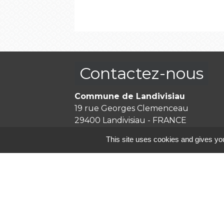
Contactez-nous
Commune de Landivisiau
19 rue Georges Clemenceau
29400 Landivisiau - FRANCE
+33 2 98 68 00 30
This site uses cookies and gives you
Contact par formulaire
Mentions légales
-
P