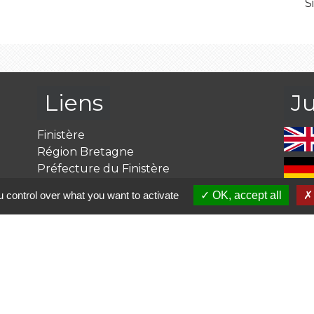
S
Liens
J
Finistère
Région Bretagne
Préfecture du Finistère
Caisse des Allocations Familiales
 control over what you want to activate
OK, accept all
Ma Bretagne c'est par ici
olitique de confidentialité
-
Accessibilité
-
Plan du site
Site créé en partenariat avec Réseau des Communes