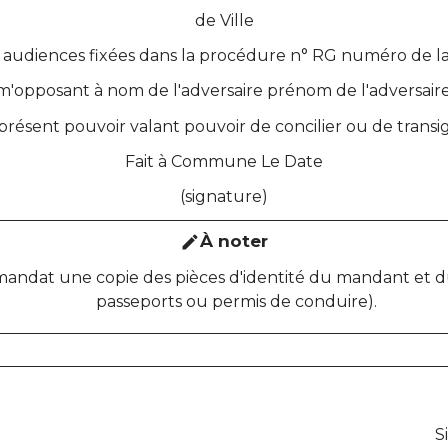
de
Ville
s audiences fixées dans la procédure n° RG
numéro de l
m'opposant à
nom de l'adversaire
prénom de l'adversair
 présent pouvoir valant pouvoir de concilier ou de transig
Fait à
Commune
Le
Date
(signature)
À noter
edit
mandat une copie des pièces d'identité du mandant et du
passeports ou permis de conduire).
S