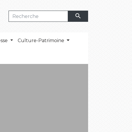
search
esse
Culture-Patrimoine