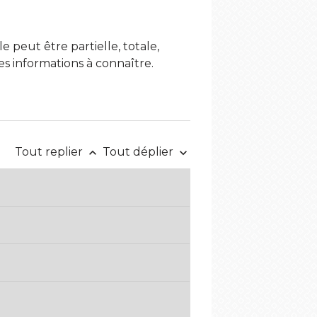
e peut être partielle, totale,
es informations à connaître.
Tout replier
Tout déplier
keyboard_arrow_up
keyboard_arrow_down