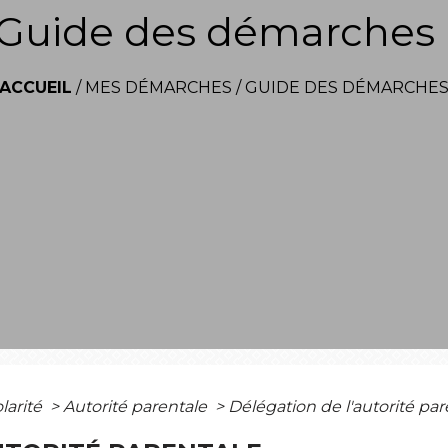
Guide des démarches
ACCUEIL
/
MES DÉMARCHES
/
GUIDE DES DÉMARCHE
olarité
>
Autorité parentale
>
Délégation de l'autorité par