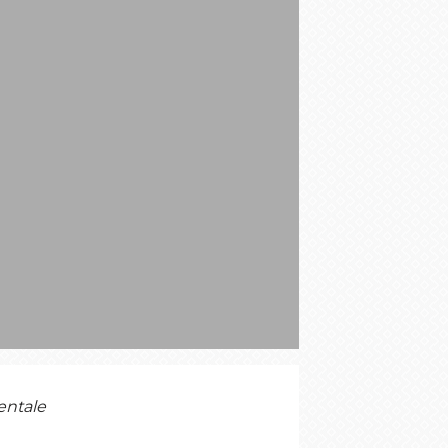
S
entale