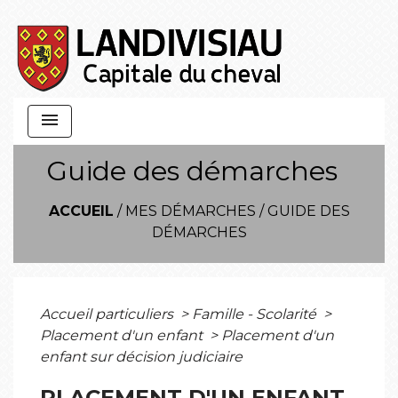
menu
Guide des démarches
ACCUEIL
/
MES DÉMARCHES
/
GUIDE DES
DÉMARCHES
Accueil particuliers
>
Famille - Scolarité
>
Placement d'un enfant
>
Placement d'un
enfant sur décision judiciaire
PLACEMENT D'UN ENFANT