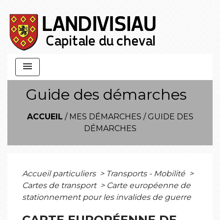
menu
Guide des démarches
ACCUEIL
/
MES DÉMARCHES
/
GUIDE DES
DÉMARCHES
Accueil particuliers
>
Transports - Mobilité
>
Cartes de transport
>
Carte européenne de
stationnement pour les invalides de guerre
CARTE EUROPÉENNE DE