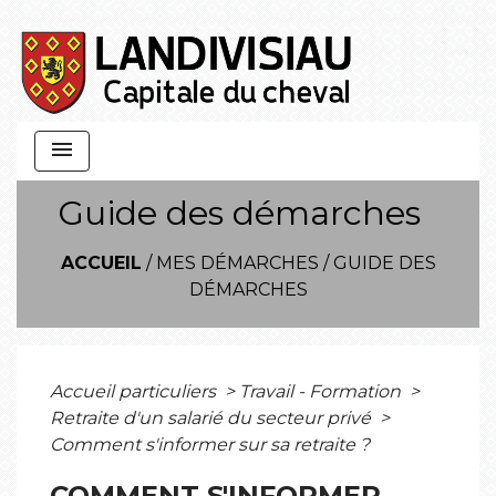
menu
Guide des démarches
ACCUEIL
/
MES DÉMARCHES
/
GUIDE DES
DÉMARCHES
Accueil particuliers
>
Travail - Formation
>
Retraite d'un salarié du secteur privé
>
Comment s'informer sur sa retraite ?
COMMENT S'INFORMER