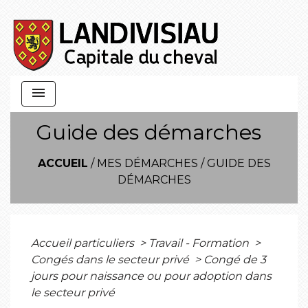
menu
Guide des démarches
ACCUEIL
/
MES DÉMARCHES
/
GUIDE DES
DÉMARCHES
Accueil particuliers
>
Travail - Formation
>
Congés dans le secteur privé
>
Congé de 3
jours pour naissance ou pour adoption dans
le secteur privé