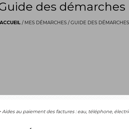
Guide des démarches
ACCUEIL
/
MES DÉMARCHES
/
GUIDE DES DÉMARCHE
>
Aides au paiement des factures : eau, téléphone, électri