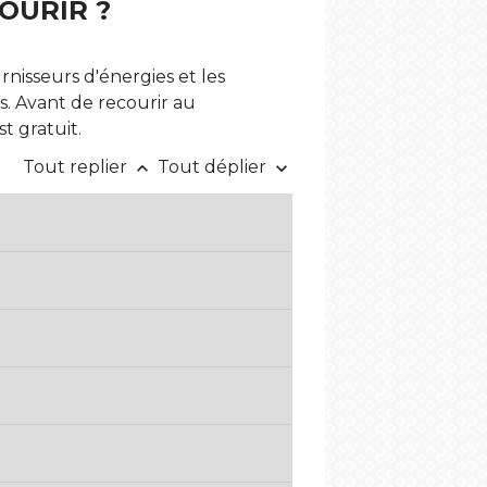
OURIR ?
rnisseurs d'énergies et les
s. Avant de recourir au
t gratuit.
Tout replier
Tout déplier
keyboard_arrow_up
keyboard_arrow_down