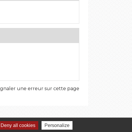
ignaler une erreur sur cette page
Deny all cookies
Personalize
umelages