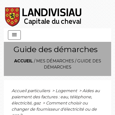
menu
Guide des démarches
ACCUEIL
/
MES DÉMARCHES
/
GUIDE DES
DÉMARCHES
Accueil particuliers
>
Logement
>
Aides au
paiement des factures : eau, téléphone,
électricité, gaz
>
Comment choisir ou
changer de fournisseur d'électricité ou de