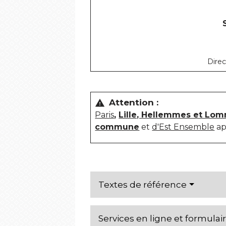
Direc
Attention :
warning
Paris
,
Lille, Hellemmes et Lo
commune
et
d'Est Ensemble
ap
Textes de référence
Services en ligne et formulai