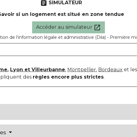
assignment
SIMULATEUR
Savoir si un logement est situé en zone tendue
open_in_new
Accéder au simulateur
tion de l'information légale et administrative (Dila) - Première mi
mme
,
Lyon et Villeurbanne
,
Montpellier
,
Bordeaux
et l
pliquent des
règles encore plus strictes
.
res