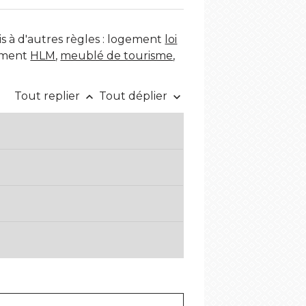
s à d'autres règles : logement
loi
ement
HLM
,
meublé de tourisme
,
Tout replier
Tout déplier
keyboard_arrow_up
keyboard_arrow_down