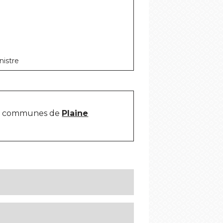
nistre
es communes de
Plaine