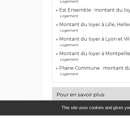
Logement
Est Ensemble : montant du loy
Logement
Montant du loyer à Lille, He
Logement
Montant du loyer à Lyon et V
Logement
Montant du loyer à Montpellier
Logement
Plaine Commune : montant du 
Logement
Pour en savoir plus
This site uses cookies and gives you
Interdiction de location et ge
Ministère chargé de l'environnement