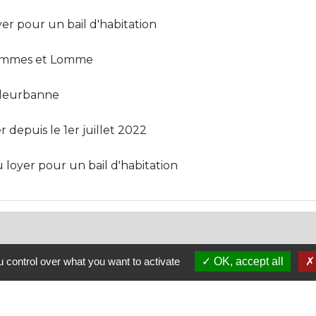
er pour un bail d'habitation
llemmes et Lomme
illeurbanne
 depuis le 1er juillet 2022
loyer pour un bail d'habitation
 control over what you want to activate
OK, accept all
open_in_new
l des loyers des passoires énergétiques