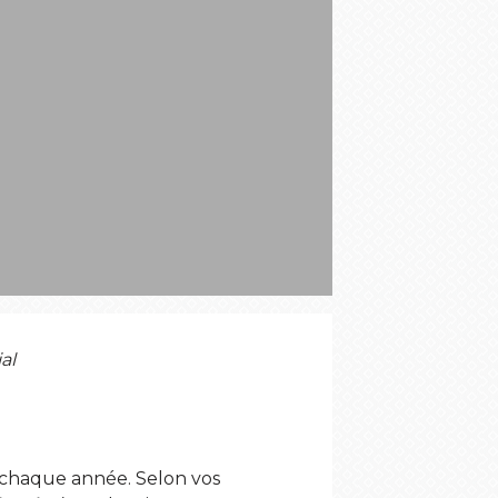
S
al
sé chaque année. Selon vos