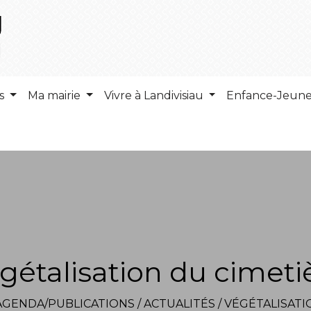
ns
Ma mairie
Vivre à Landivisiau
Enfance-Jeun
gétalisation du cimeti
AGENDA/PUBLICATIONS
/
ACTUALITÉS
/
VÉGÉTALISATI