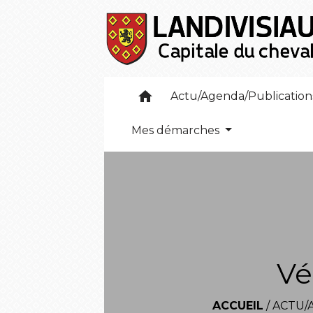
home
Actu/Agenda/Publicatio
Mes démarches
Vé
ACCUEIL
/
ACTU/