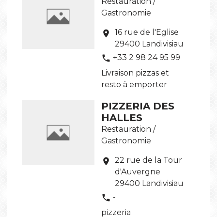
Restauration /
Gastronomie
16 rue de l'Eglise
location_on
29400 Landivisiau
+33 2 98 24 95 99
phone
Livraison pizzas et
resto à emporter
PIZZERIA DES
HALLES
Restauration /
Gastronomie
22 rue de la Tour
location_on
d'Auvergne
29400 Landivisiau
-
phone
pizzeria