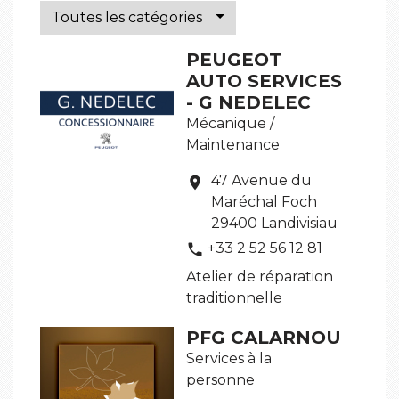
Toutes les catégories
PEUGEOT
AUTO SERVICES
- G NEDELEC
Mécanique /
Maintenance
47 Avenue du
location_on
Maréchal Foch
29400 Landivisiau
+33 2 52 56 12 81
phone
Atelier de réparation
traditionnelle
PFG CALARNOU
Services à la
personne