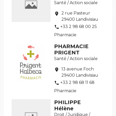
Santé / Action sociale
2 rue Pasteur
location_on
29400 Landivisiau
+33 2 98 68 00 25
phone
Pharmacie
PHARMACIE
PRIGENT
Santé / Action sociale
13 avenue Foch
location_on
29400 Landivisiau
+33 2 98 68 11 68
phone
Pharmacie
PHILIPPE
Hélène
Droit / Juridique /