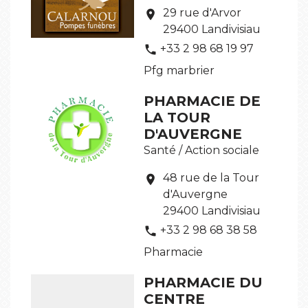
29 rue d'Arvor
location_on
29400 Landivisiau
+33 2 98 68 19 97
phone
Pfg marbrier
PHARMACIE DE
LA TOUR
D'AUVERGNE
Santé / Action sociale
48 rue de la Tour
location_on
d'Auvergne
29400 Landivisiau
+33 2 98 68 38 58
phone
Pharmacie
PHARMACIE DU
CENTRE