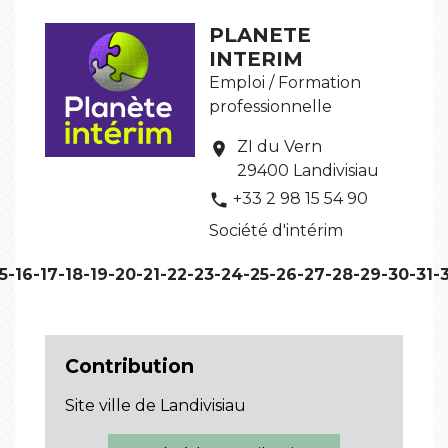
PLANETE
INTERIM
Emploi / Formation
professionnelle
ZI du Vern
location_on
29400 Landivisiau
+33 2 98 15 54 90
phone
Société d'intérim
5
-16
-17
-18
-19
-20
-21
-22
-23
-24
-25
-26
-27
-28
-29
-30
-31
-
Contribution
Site ville de Landivisiau