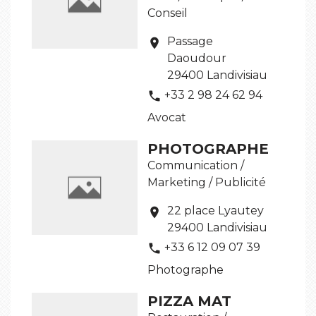
Conseil
Passage
location_on
Daoudour
29400 Landivisiau
+33 2 98 24 62 94
phone
Avocat
PHOTOGRAPHE
Communication /
Marketing / Publicité
22 place Lyautey
location_on
29400 Landivisiau
+33 6 12 09 07 39
phone
Photographe
PIZZA MAT