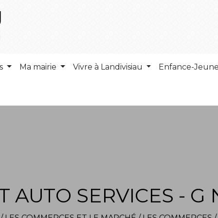
ns
Ma mairie
Vivre à Landivisiau
Enfance-Jeun
 AUTO SERVICES - G
/
LES COMMERCES ET LE MARCHÉ
/
LES COMMERCES