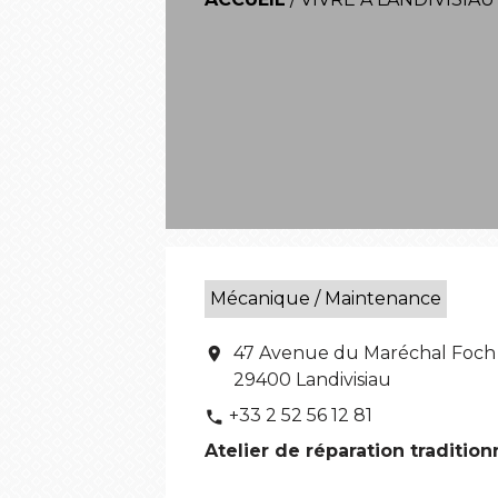
Mécanique / Maintenance
47 Avenue du Maréchal Foch
location_on
29400 Landivisiau
+33 2 52 56 12 81
phone
Atelier de réparation tradition