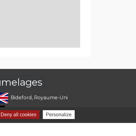
umelages
Bideford, Royaume-Uni
Bad Sooden-Allendorf, Allemagne
Deny all cookies
Personalize