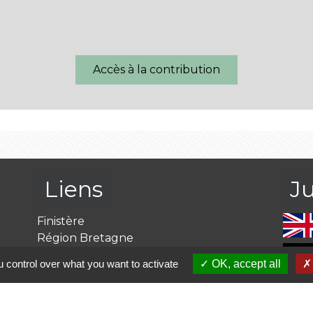
Accès à la contribution
Liens
J
Finistère
Région Bretagne
Préfecture du Finistère
 control over what you want to activate
OK, accept all
Caisse des Allocations Familiales
Ma Bretagne c'est par ici