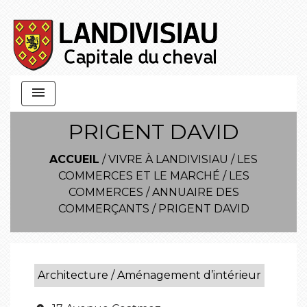
menu
PRIGENT DAVID
ACCUEIL
/
VIVRE À LANDIVISIAU
/
LES
COMMERCES ET LE MARCHÉ
/
LES
COMMERCES
/
ANNUAIRE DES
COMMERÇANTS
/
PRIGENT DAVID
Architecture / Aménagement d’intérieur