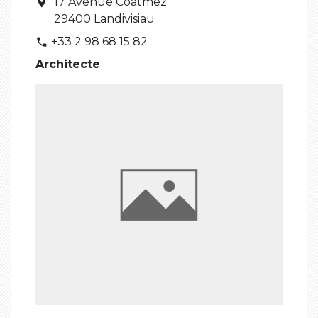
17 Avenue Coatmez
location_on
29400 Landivisiau
+33 2 98 68 15 82
phone
Architecte