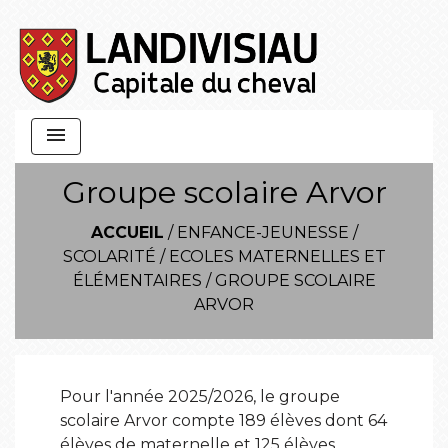
menu
Groupe scolaire Arvor
ACCUEIL
/
ENFANCE-JEUNESSE
/
SCOLARITÉ
/
ECOLES MATERNELLES ET
ÉLÉMENTAIRES
/
GROUPE SCOLAIRE
ARVOR
Pour l'année 2025/2026, le groupe
scolaire Arvor compte 189 élèves dont 64
élèves de maternelle et 125 élèves