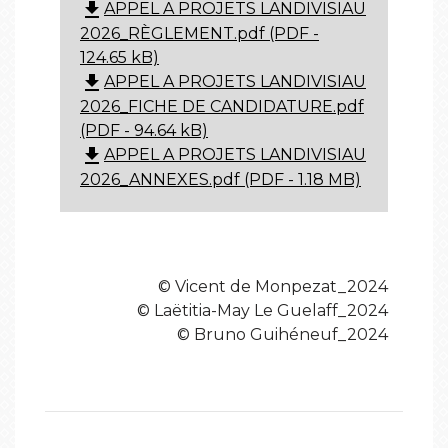
file_download
APPEL A PROJETS LANDIVISIAU
2026_RÈGLEMENT.pdf (PDF -
124.65 kB)
file_download
APPEL A PROJETS LANDIVISIAU
2026_FICHE DE CANDIDATURE.pdf
(PDF - 94.64 kB)
file_download
APPEL A PROJETS LANDIVISIAU
2026_ANNEXES.pdf (PDF - 1.18 MB)
© Vicent de Monpezat_2024
© Laëtitia-May Le Guelaff_2024
© Bruno Guihéneuf_2024