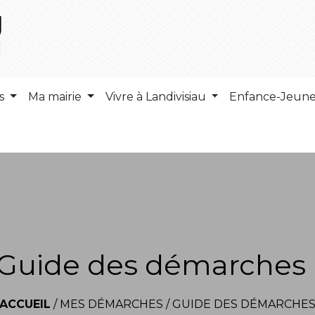
ns
Ma mairie
Vivre à Landivisiau
Enfance-Jeun
Guide des démarches
ACCUEIL
/
MES DÉMARCHES
/
GUIDE DES DÉMARCHE