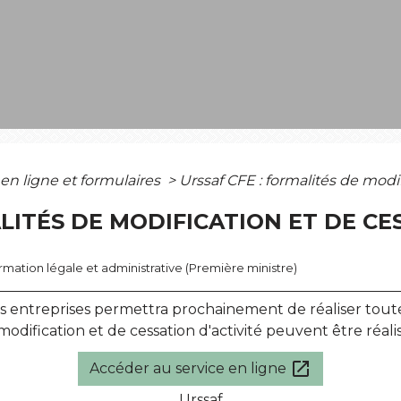
 en ligne et formulaires
>
Urssaf CFE : formalités de modif
LITÉS DE MODIFICATION ET DE CE
formation légale et administrative (Première ministre)
es entreprises permettra prochainement de réaliser tout
modification et de cessation d'activité peuvent être réalisé
open_in_new
Accéder au service en ligne
Urssaf