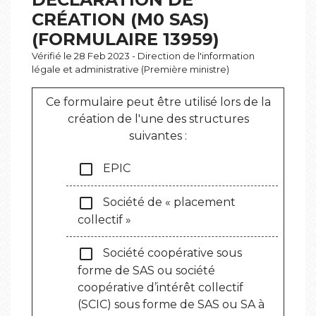
CRÉATION (M0 SAS)
(FORMULAIRE 13959)
Vérifié le 28 Feb 2023 - Direction de l'information
légale et administrative (Première ministre)
Ce formulaire peut être utilisé lors de la
création de l'une des structures
suivantes :
check_box_outline_blank
EPIC
check_box_outline_blank
Société de « placement
collectif »
check_box_outline_blank
Société coopérative sous
forme de SAS ou société
coopérative d’intérêt collectif
(SCIC) sous forme de SAS ou SA à