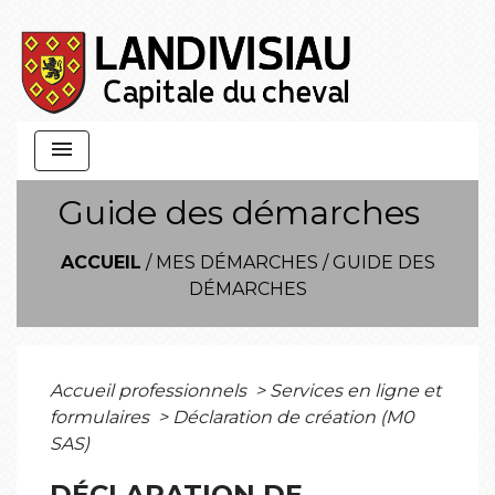
menu
Guide des démarches
ACCUEIL
/
MES DÉMARCHES
/
GUIDE DES
DÉMARCHES
Accueil professionnels
>
Services en ligne et
formulaires
>
Déclaration de création (M0
SAS)
DÉCLARATION DE