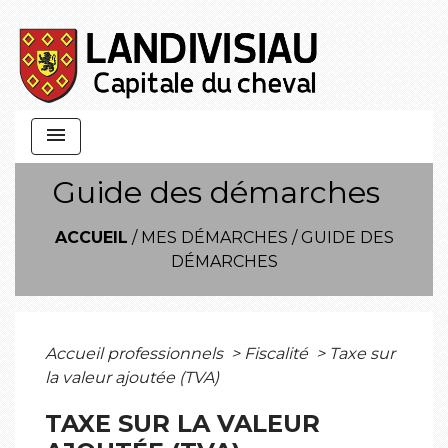
menu
Guide des démarches
ACCUEIL
/
MES DÉMARCHES
/
GUIDE DES
DÉMARCHES
Accueil professionnels
>
Fiscalité
>
Taxe sur
la valeur ajoutée (TVA)
TAXE SUR LA VALEUR