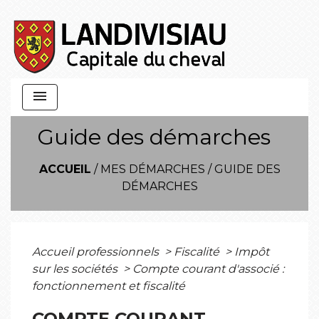
menu
Guide des démarches
ACCUEIL
/
MES DÉMARCHES
/
GUIDE DES
DÉMARCHES
Accueil professionnels
>
Fiscalité
>
Impôt
sur les sociétés
>
Compte courant d'associé :
fonctionnement et fiscalité
COMPTE COURANT