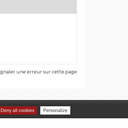
ignaler une erreur sur cette page
umelages
Deny all cookies
Personalize
Bideford, Royaume-Uni