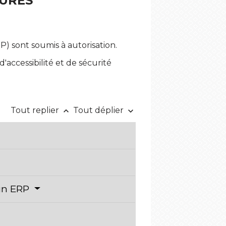
DURES
) sont soumis à autorisation.
'accessibilité et de sécurité
Tout replier
Tout déplier
keyboard_arrow_up
keyboard_arrow_down
 un ERP