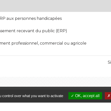
s ERP aux personnes handicapées
issement recevant du public (ERP)
iment professionnel, commercial ou agricole
S
Liens
J
 control over what you want to activate
OK, accept all
Finistère