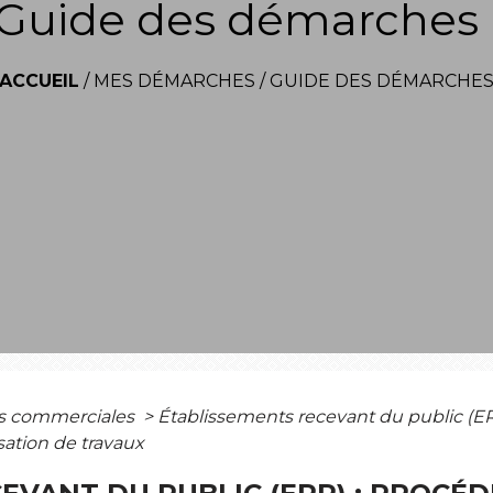
Guide des démarches
ACCUEIL
/
MES DÉMARCHES
/
GUIDE DES DÉMARCHE
es commerciales
>
Établissements recevant du public (E
sation de travaux