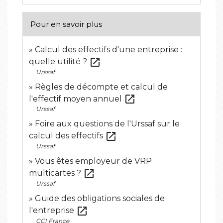
Pour en savoir plus
Calcul des effectifs d'une entreprise :
open_in_new
quelle utilité ?
Urssaf
Règles de décompte et calcul de
open_in_new
l'effectif moyen annuel
Urssaf
Foire aux questions de l'Urssaf sur le
open_in_new
calcul des effectifs
Urssaf
Vous êtes employeur de VRP
open_in_new
multicartes ?
Urssaf
Guide des obligations sociales de
open_in_new
l'entreprise
CCI France