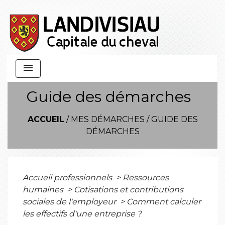
menu
Guide des démarches
ACCUEIL
/
MES DÉMARCHES
/
GUIDE DES
DÉMARCHES
Accueil professionnels
>
Ressources
humaines
>
Cotisations et contributions
sociales de l'employeur
>
Comment calculer
les effectifs d'une entreprise ?