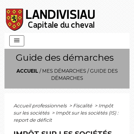
menu
Guide des démarches
ACCUEIL
/
MES DÉMARCHES
/
GUIDE DES
DÉMARCHES
Accueil professionnels
>
Fiscalité
>
Impôt
sur les sociétés
>
Impôt sur les sociétés (IS) :
report de déficit
IMPÔT SUR LES SOCIÉTÉS