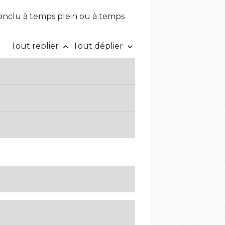
 conclu à temps plein ou à temps
Tout replier
Tout déplier
keyboard_arrow_up
keyboard_arrow_down