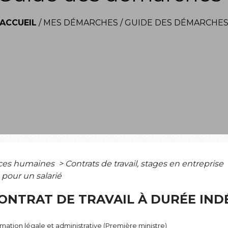
ACCUEIL
/
MES DÉMARCHES
/
GUIDE DES DÉMARCHE
ces humaines
>
Contrats de travail, stages en entreprise
 pour un salarié
ONTRAT DE TRAVAIL À DURÉE INDÉ
ormation légale et administrative (Première ministre)