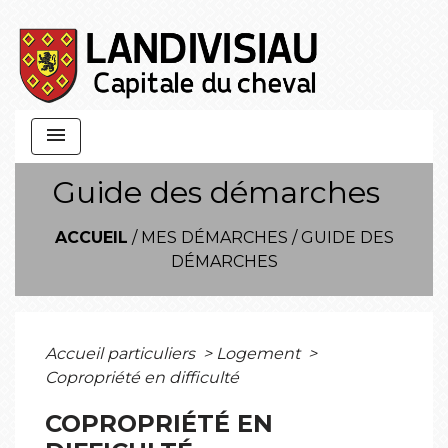
menu
Guide des démarches
ACCUEIL
/
MES DÉMARCHES
/
GUIDE DES
DÉMARCHES
Accueil particuliers
>
Logement
>
Copropriété en difficulté
COPROPRIÉTÉ EN