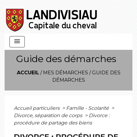
menu
Guide des démarches
ACCUEIL
/
MES DÉMARCHES
/
GUIDE DES
DÉMARCHES
Accueil particuliers
>
Famille - Scolarité
>
Divorce, séparation de corps
>
Divorce :
procédure de partage des biens
DIVORCE : PROCÉDURE DE