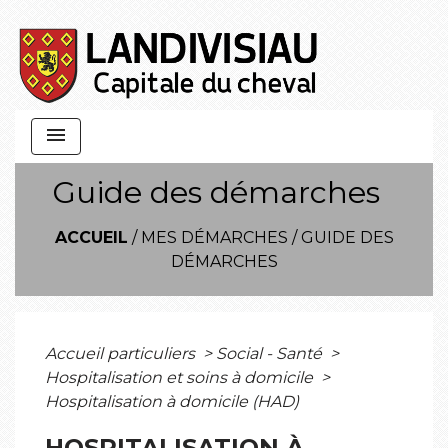
menu
Guide des démarches
ACCUEIL
/
MES DÉMARCHES
/
GUIDE DES
DÉMARCHES
Accueil particuliers
>
Social - Santé
>
Hospitalisation et soins à domicile
>
Hospitalisation à domicile (HAD)
HOSPITALISATION À