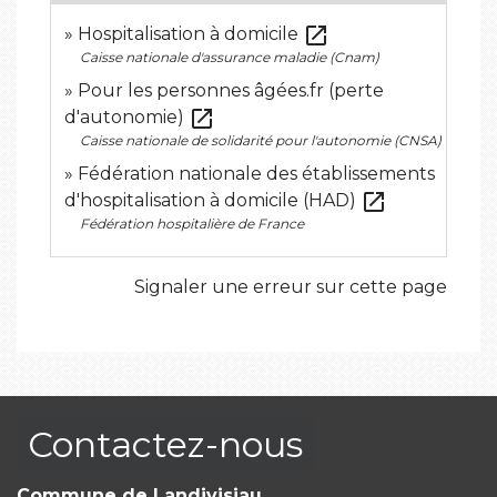
open_in_new
Hospitalisation à domicile
Caisse nationale d'assurance maladie (Cnam)
Pour les personnes âgées.fr (perte
open_in_new
d'autonomie)
Caisse nationale de solidarité pour l'autonomie (CNSA)
Fédération nationale des établissements
open_in_new
d'hospitalisation à domicile (HAD)
Fédération hospitalière de France
Signaler une erreur sur cette page
Contactez-nous
Commune de Landivisiau