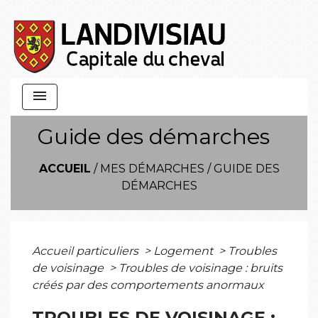
menu
Guide des démarches
ACCUEIL
/
MES DÉMARCHES
/
GUIDE DES
DÉMARCHES
Accueil particuliers
>
Logement
>
Troubles
de voisinage
>
Troubles de voisinage : bruits
créés par des comportements anormaux
TROUBLES DE VOISINAGE :