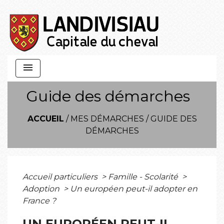
menu
Guide des démarches
ACCUEIL
/
MES DÉMARCHES
/
GUIDE DES
DÉMARCHES
Accueil particuliers
>
Famille - Scolarité
>
Adoption
>
Un européen peut-il adopter en
France ?
UN EUROPÉEN PEUT-IL