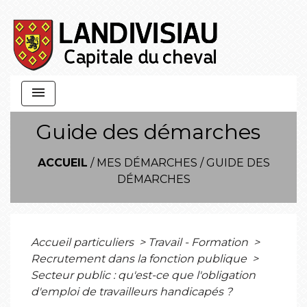
menu
Guide des démarches
ACCUEIL
/
MES DÉMARCHES
/
GUIDE DES
DÉMARCHES
Accueil particuliers
>
Travail - Formation
>
Recrutement dans la fonction publique
>
Secteur public : qu'est-ce que l'obligation
d'emploi de travailleurs handicapés ?