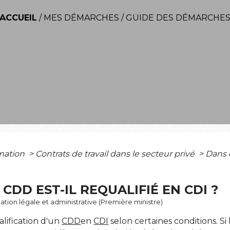
ACCUEIL
/
MES DÉMARCHES
/
GUIDE DES DÉMARCHE
rmation
>
Contrats de travail dans le secteur privé
>
Dans q
CDD EST-IL REQUALIFIÉ EN CDI ?
rmation légale et administrative (Première ministre)
lification d'un
CDD
en
CDI
selon certaines conditions. S