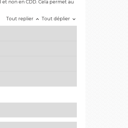
DI et non en CDD. Cela permet au
Tout replier
Tout déplier
keyboard_arrow_up
keyboard_arrow_down