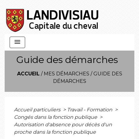
menu
Guide des démarches
ACCUEIL
/
MES DÉMARCHES
/
GUIDE DES
DÉMARCHES
Accueil particuliers
>
Travail - Formation
>
Congés dans la fonction publique
>
Autorisation d'absence pour décès d'un
proche dans la fonction publique