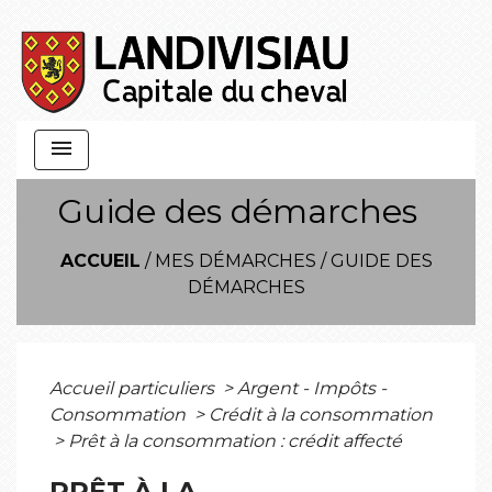
menu
Guide des démarches
ACCUEIL
/
MES DÉMARCHES
/
GUIDE DES
DÉMARCHES
Accueil particuliers
>
Argent - Impôts -
Consommation
>
Crédit à la consommation
>
Prêt à la consommation : crédit affecté
PRÊT À LA