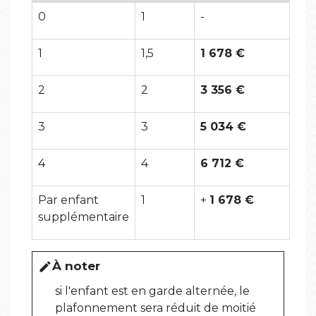
0
1
-
1
1,5
1 678 €
2
2
3 356 €
3
3
5 034 €
4
4
6 712 €
Par enfant
1
+
1 678 €
supplémentaire
À noter
edit
si l'enfant est en garde alternée, le
plafonnement sera réduit de moitié