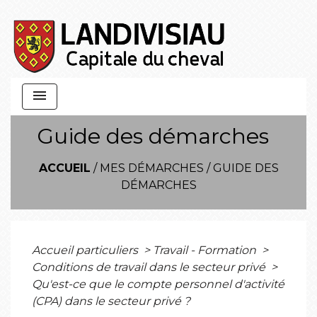
menu
Guide des démarches
ACCUEIL
/
MES DÉMARCHES
/
GUIDE DES
DÉMARCHES
Accueil particuliers
>
Travail - Formation
>
Conditions de travail dans le secteur privé
>
Qu'est-ce que le compte personnel d'activité
(CPA) dans le secteur privé ?