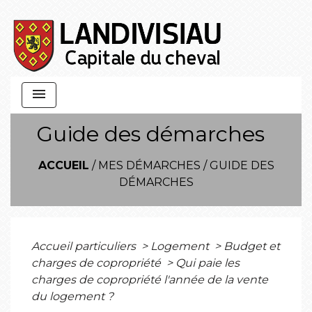
menu
Guide des démarches
ACCUEIL
/
MES DÉMARCHES
/
GUIDE DES
DÉMARCHES
Accueil particuliers
>
Logement
>
Budget et
charges de copropriété
>
Qui paie les
charges de copropriété l'année de la vente
du logement ?