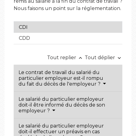
remis au salarié à la fin du contrat de travail ?
Nous faisons un point sur la réglementation.
CDI
CDD
Tout replier
Tout déplier
keyboard_arrow_up
keyboard_arrow_down
Le contrat de travail du salarié du
particulier employeur est-il rompu
du fait du décès de l'employeur ?
Le salarié du particulier employeur
doit-il être informé du décès de son
employeur ?
Le salarié du particulier employeur
doit-il effectuer un préavis en cas