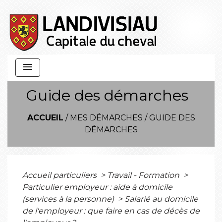
menu
Guide des démarches
ACCUEIL
/
MES DÉMARCHES
/
GUIDE DES
DÉMARCHES
Accueil particuliers
>
Travail - Formation
>
Particulier employeur : aide à domicile
(services à la personne)
>
Salarié au domicile
de l'employeur : que faire en cas de décès de