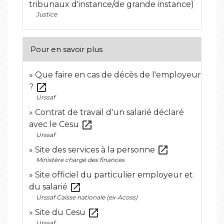
tribunaux d'instance/de grande instance)
Justice
Pour en savoir plus
Que faire en cas de décès de l'employeur
open_in_new
?
Urssaf
Contrat de travail d'un salarié déclaré
open_in_new
avec le Cesu
Urssaf
open_in_new
Site des services à la personne
Ministère chargé des finances
Site officiel du particulier employeur et
open_in_new
du salarié
Urssaf Caisse nationale (ex-Acoss)
open_in_new
Site du Cesu
Urssaf