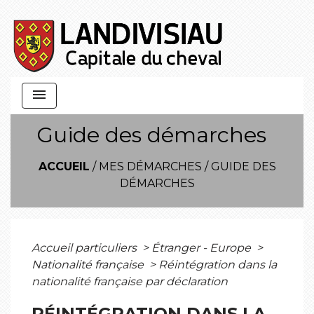
menu
Guide des démarches
ACCUEIL
/
MES DÉMARCHES
/
GUIDE DES
DÉMARCHES
Accueil particuliers
>
Étranger - Europe
>
Nationalité française
>
Réintégration dans la
nationalité française par déclaration
RÉINTÉGRATION DANS LA