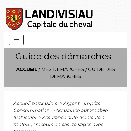
menu
Guide des démarches
ACCUEIL
/
MES DÉMARCHES
/
GUIDE DES
DÉMARCHES
Accueil particuliers
>
Argent - Impôts -
Consommation
>
Assurance automobile
(véhicule)
>
Assurance auto (véhicule à
moteur) : recours en cas de litiges avec