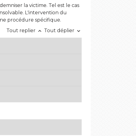
mniser la victime. Tel est le cas
 insolvable. L'intervention du
une procédure spécifique.
Tout replier
Tout déplier
keyboard_arrow_up
keyboard_arrow_down