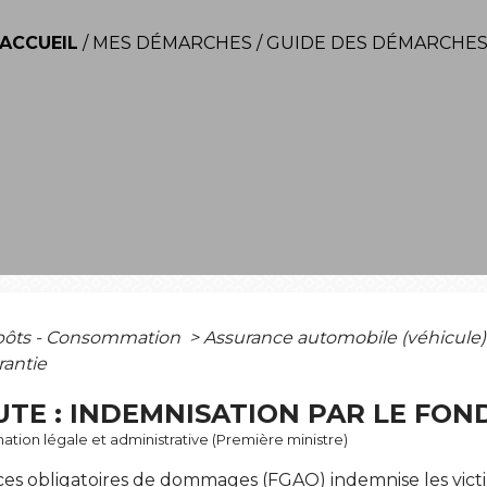
ACCUEIL
/
MES DÉMARCHES
/
GUIDE DES DÉMARCHE
mpôts - Consommation
>
Assurance automobile (véhicule
rantie
UTE : INDEMNISATION PAR LE FON
ormation légale et administrative (Première ministre)
es obligatoires de dommages (FGAO) indemnise les victim