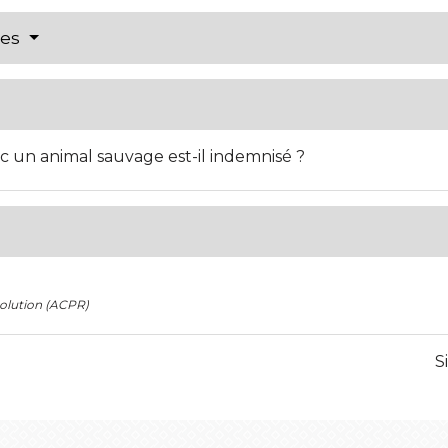
res
ec un animal sauvage est-il indemnisé ?
solution (ACPR)
S