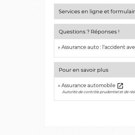
Services en ligne et formulai
Questions ? Réponses !
Assurance auto : l'accident av
Pour en savoir plus
open_in_new
Assurance automobile
Autorité de contrôle prudentiel et de ré